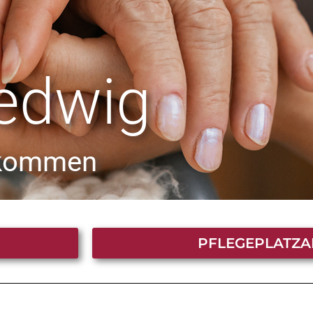
edwig
llkommen
PFLEGEPLATZ